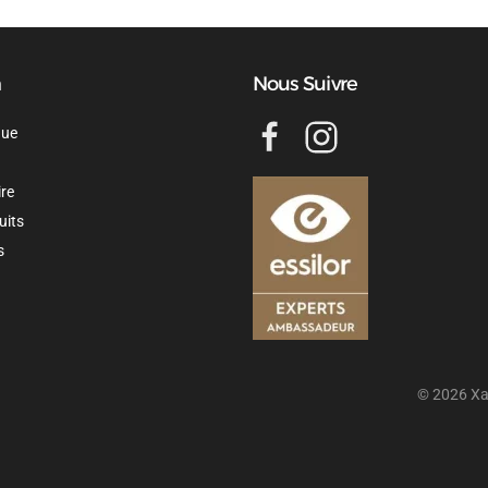
n
Nous Suivre
que
ire
uits
s
©
2026
Xa