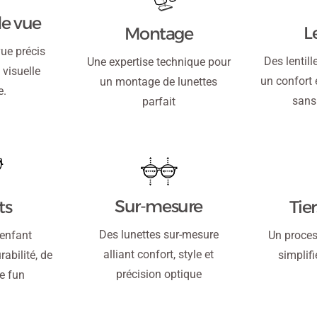
e vue
L
Montage
ue précis
Des lentill
Une expertise technique pour
 visuelle
un confort 
un montage de lunettes
e.
sans
parfait
Sur-mesure
Tie
ts
Des lunettes sur-mesure
Un proce
 enfant
alliant confort, style et
simplifi
abilité, de
précision optique
de fun