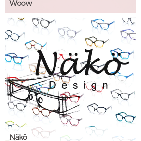
Woow
Näkö