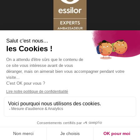
1 rue Saint Jean
49400 Saumur
tél : +33 - 02 41 51 04 35
mail :
xavier.rual@wanadoo.fr
La boutique est ouverte
du Mardi au Samedi
de 9h à 12h et de 14h à 19h
Mentions légales
Politique de confidentialité